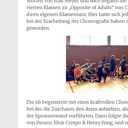
Worten von Frau Meyer und Nico begann die 
vierten Klassen zu „Opposite of Adults“ von 
ihren eigenen Klassentanz. Hier hatte sich j
bei der Erarbeitung der Choreografie haben d
geworden.
Die 4b begeisterte mit einer kraftvollen Ch
bei der die Zuschauer den Atem anhielten, al
der Sprossenwand vorführten. Dann folgte di
von Deorro, Elvis Crespo & Henry Fong, und m