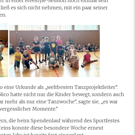
r in einer Freestyle-Session noch einmal sein
ließ es sich nicht nehmen, mit ein paar seiner
en.
 eine Urkunde als „weltbesten Tanzprojektleiter“.
Nico hatte nicht nur die Kinder bewegt, sondern auch
r mehr als nur eine Tanzwoche“, sagte sie, „es war
vergesslicher Momente.“
ern, die beim Spendenlauf während des Sportfestes
ereins konnte diese besondere Woche erneut
en Jahr ist bereits fest eingeplant.