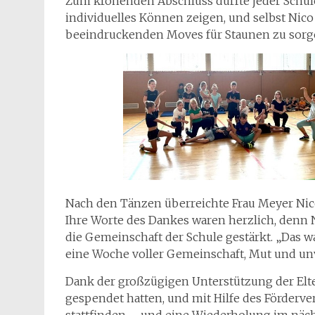
Zum krönenden Abschluss durfte jeder Schüle
individuelles Können zeigen, und selbst Nico 
beeindruckenden Moves für Staunen zu sorg
Nach den Tänzen überreichte Frau Meyer Nico
Ihre Worte des Dankes waren herzlich, denn 
die Gemeinschaft der Schule gestärkt. „Das wa
eine Woche voller Gemeinschaft, Mut und un
Dank der großzügigen Unterstützung der Elt
gespendet hatten, und mit Hilfe des Förderv
stattfinden – und eine Wiederholung im nächst