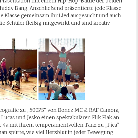
Präsentation mit einem Hip-Hop-Battle der beiden
Chiddy Bang. Anschließend präsentierte jede Klasse
ede Klasse gemeinsam ihr Lied ausgesucht und auch
ie Schüler fleißig mitgewirkt und sind kreativ
oreografie zu „500PS“ von Bonez MC & RAF Camora,
s Lucas und Jesko einen spektakulären Flik Flak an
e 4a mit ihrem temperamentvollen Tanz zu „Pica“
an spürte, wie viel Herzblut in jeder Bewegung