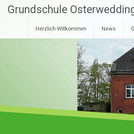
Zum
Grundschule Osterweddin
Inhalt
springen
Herzlich Willkommen
News
G