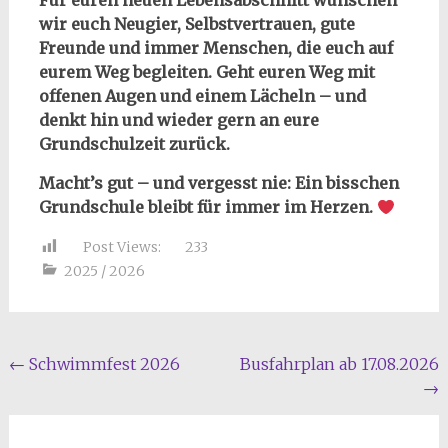
Für euren neuen Lebensabschnitt wünschen
wir euch Neugier, Selbstvertrauen, gute
Freunde und immer Menschen, die euch auf
eurem Weg begleiten. Geht euren Weg mit
offenen Augen und einem Lächeln – und
denkt hin und wieder gern an eure
Grundschulzeit zurück.
Macht’s gut – und vergesst nie: Ein bisschen
Grundschule bleibt für immer im Herzen.
Post Views:
233
2025 / 2026
Beitragsnavigation
←
Schwimmfest 2026
Busfahrplan ab 17.08.2026
→