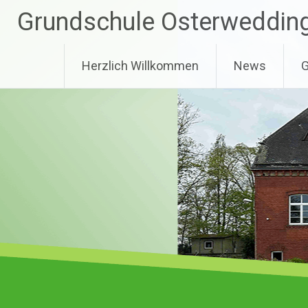
Zum
Grundschule Osterweddin
Inhalt
springen
Herzlich Willkommen
News
G