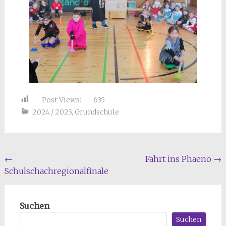
Post Views:
635
2024 / 2025
,
Grundschule
Beitragsnavigation
←
Fahrt ins Phaeno
→
Schulschachregionalfinale
Suchen
Suchen